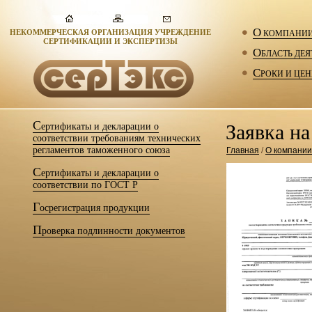
О
КОМПАНИ
НЕКОММЕРЧЕСКАЯ ОРГАНИЗАЦИЯ УЧРЕЖДЕНИЕ
СЕРТИФИКАЦИИ И ЭКСПЕРТИЗЫ
О
БЛАСТЬ ДЕ
С
РОКИ И ЦЕ
С
Заявка н
ертификаты и декларации о
соответствии требованиям технических
регламентов таможенного союза
Главная
/
О компании
С
ертификаты и декларации о
соответствии по ГОСТ Р
Г
осрегистрация продукции
П
роверка подлинности документов